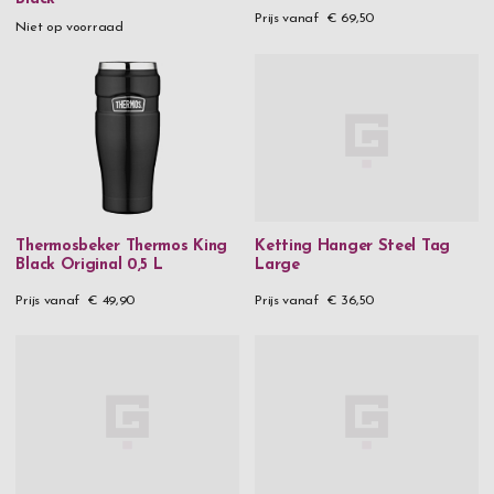
Roestvrij staal & berkenhout
Prijs vanaf
€ 69,50
Niet op voorraad
Roestvrij staal & 18 karaat goud
Roestvrij staal & PVD
Roestvrij staal & hout
Tin
Veganistisch leer
Vegan leer & glas
Thermosbeker Thermos King
Ketting Hanger Steel Tag
Black Original 0,5 L
Large
Wijnglazen
Prijs vanaf
€ 49,90
Prijs vanaf
€ 36,50
Rode wijnglazen
Prijs
€ 0
-
€ 99,99
€ 100
-
€ 199,99