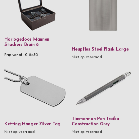
Xapron
Zippo
Zwilling
Horlogedoos Mannen
Stackers Bruin 8
Materiaal
Heupfles Steel Flask Large
Prijs vanaf
€ 89,50
24K vergulde roos
Niet op voorraad
24% Lead Crystal
90% gerecycled roestvrij staal & plastic
925 Sterling zilver
Aluminium
Aluminium & metaal
Timmerman Pen Troika
Aluminium & hout
Ketting Hanger Zilver Tag
Construction Grey
Loodvrij kristalglas
Niet op voorraad
Niet op voorraad