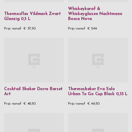
€ 200
-
€ 299,99
Whiskeykaraf &
€ 300
-
€ 399,99
Thermosfles Vildmark Zwart
Whiskeyglazen Nachtmann
Glanzig 0,5 L
Bossa Nova
€ 400
and above
Prijs vanaf
€ 37,50
Prijs vanaf
€ 249
Gender
Heren
Dames
Cocktail Shaker Dorre Barset
Thermosbeker Eva Solo
Art
Urban To Go Cup Black 0,35 L
Prijs vanaf
€ 48,50
Prijs vanaf
€ 49,50