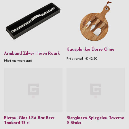
Kaasplankje Dorre Oline
Armband Zilver Heren Roark
Prijs vanaf
€ 42,50
Niet op voorraad
Bierpul Glas LSA Bar Beer
Bierglazen Spiegelau Taverna
Tankard 75 cl
2 Stuks