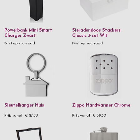
LSA
Miyabi
Nachtmann
Powerbank Mini Smart
Sieradendoos Stackers
Charger Zwart
Classic 3-set Wit
Orrefors
Niet op voorraad
Niet op voorraad
Rento
Spiegelau
Stackers
Thermos
Troika
Verona
Sleutelhanger Huis
Zippo Handwarmer Chrome
Prijs vanaf
€ 27,50
Prijs vanaf
€ 39,50
Vezzosi
Victorinox
Vildmark