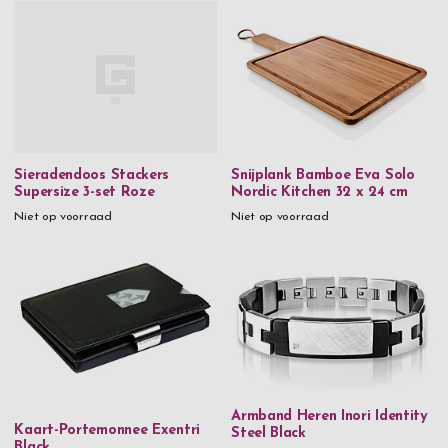
FC61-staal | Hardheid 60-62 HRC
FSC-gecertificeerd gecarboniseerd bamboe
Glas
Handgemaakt glas
Kristalglas
Sieradendoos Stackers
Snijplank Bamboe Eva Solo
Leer
Supersize 3-set Roze
Nordic Kitchen 32 x 24 cm
Leer & roestvrij staal
Niet op voorraad
Niet op voorraad
Metaal
Metaal & kristallen
Mondgeblazen glas
Messing
Rosé vergulde roos
Armband Heren Inori Identity
Roestvrij staal
Kaart-Portemonnee Exentri
Steel Black
Black