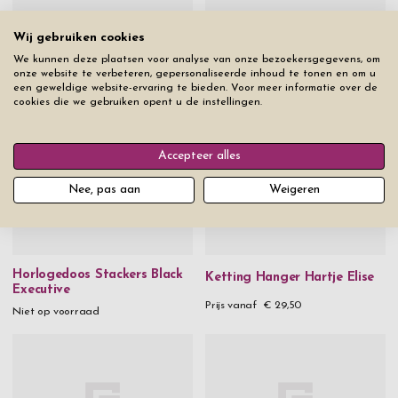
Wij gebruiken cookies
Whiskey Glazen Nachtmann
Rode Wijnglazen Iittala
We kunnen deze plaatsen voor analyse van onze bezoekersgegevens, om
Sculpture 36 cl 4 Stuks
Essence 45 cl 2 stuks
onze website te verbeteren, gepersonaliseerde inhoud te tonen en om u
een geweldige website-ervaring te bieden. Voor meer informatie over de
Prijs vanaf
€ 54,90
Prijs vanaf
€ 42,50
cookies die we gebruiken opent u de instellingen.
Accepteer alles
Nee, pas aan
Weigeren
Horlogedoos Stackers Black
Ketting Hanger Hartje Elise
Executive
Prijs vanaf
€ 29,50
Niet op voorraad