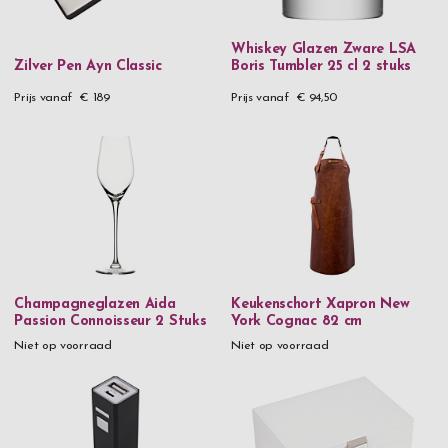
EPC
Whiskey Glazen Zware LSA
Eva Solo
Zilver Pen Ayn Classic
Boris Tumbler 25 cl 2 stuks
Exentri
Prijs vanaf
€ 189
Prijs vanaf
€ 94,50
Fisher Space
Fox
Glencairn
GP
GP Design
Iittala
Champagneglazen Aida
Keukenschort Xapron New
Passion Connoisseur 2 Stuks
York Cognac 82 cm
Inori
Niet op voorraad
Niet op voorraad
Jean Claude
Laguiole
Love Rose