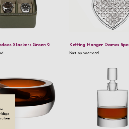
Kristalglas
Leer
Leer & meta
Leer & roestv
sdoos Stackers Groen 2
Ketting Hanger Dames Spa
Metaal
ad
Niet op voorraad
Metaal & kri
Mondgeblaz
Messing
Roestvrij st
Roestvrij st
ze
eldige
Roestvrij st
bruiken
Tin