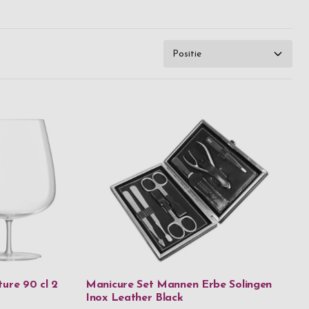
ar velen
jaar achter
t van deze
en willen
lk jaar
en extra
.nl ben je
 30 jaar.
genheid om
waardeerd,
 zit, iets
dagscadeau
igen touch
evering.
ure 90 cl 2
Manicure Set Mannen Erbe Solingen
Inox Leather Black