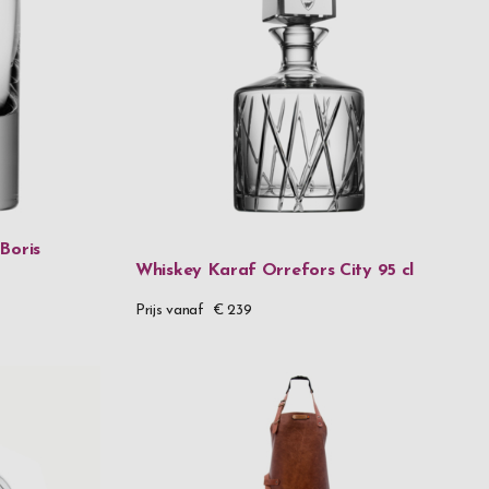
l
ed roestvrij staal & plastic
d roestvrij staal, siliconen & plastic
zilver
Boris
Whiskey Karaf Orrefors City 95 cl
 metaal
Prijs vanaf
€ 239
roestvrij staal
 hout
t glas