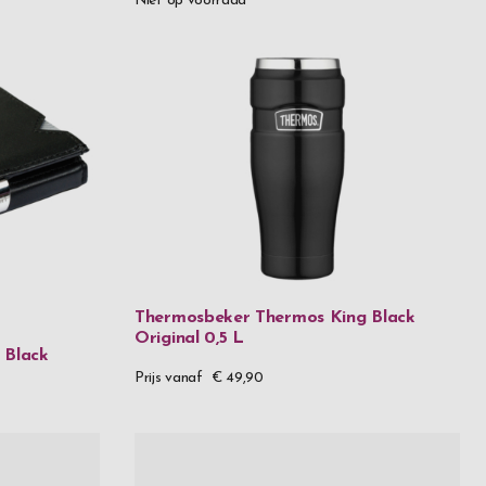
Niet op voorraad
99,99
99,99
99,99
above
Thermosbeker Thermos King Black
Original 0,5 L
 Black
Prijs vanaf
€ 49,90