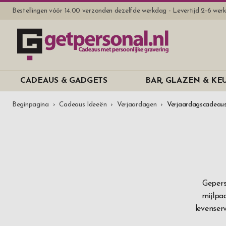
Bestellingen vóór 14.00 verzonden dezelfde werkdag - Levertijd 2-6 we
CADEAUS & GADGETS
BAR, GLAZEN & K
Beginpagina
Cadeaus Ideeën
Verjaardagen
Verjaardagscadeaus
Gepers
mijlpaa
levenserv
waar ve