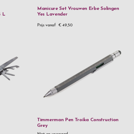
Manicure Set Vrouwen Erbe Solingen
4 L
Yes Lavender
leer
Prijs vanaf
€ 49,50
 glas
n
azen
azen
99
9,99
Timmerman Pen Troika Construction
99,99
Grey