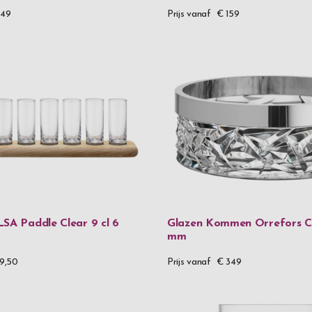
449
Prijs vanaf
€ 159
Rento
SIGG
Spiegelau
Stackers
Thermos
Troika
Verona
Vezzosi
LSA Paddle Clear 9 cl 6
Glazen Kommen Orrefors C
VH
mm
Victorinox
9,50
Prijs vanaf
€ 349
Xapron
Zippo