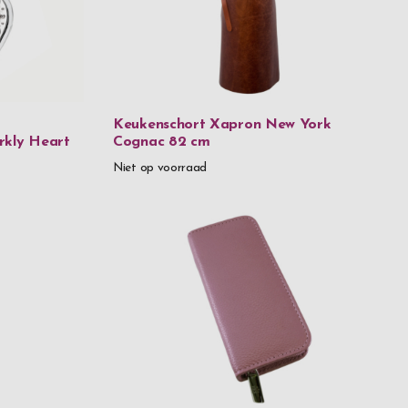
al
rij staal
Keukenschort Xapron New York
rkly Heart
Cognac 82 cm
Niet op voorraad
stallen
en glas
aal
aal & 18 karaat goud
aal & hout