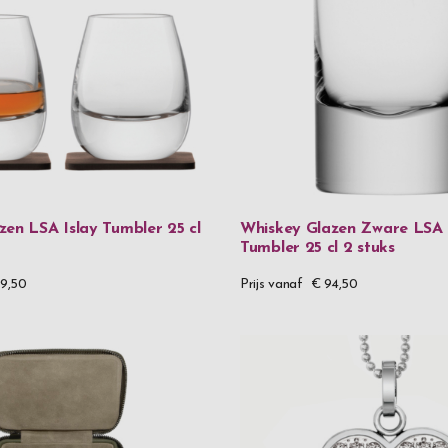
Zwilling
Materiaa
90% gerecycl
90% gerecycle
925 Sterling 
zen LSA Islay Tumbler 25 cl
Whiskey Glazen Zware LSA 
Aluminium
Tumbler 25 cl 2 stuks
Aluminium &
9,50
Prijs vanaf
€ 94,50
Aluminium & 
Aluminium &
Glas
Handgemaak