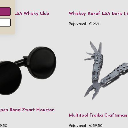
Hout
r Glas LSA Whisky Club
Whiskey Karaf LSA Boris 1,
Veganistisch 
229
Prijs vanaf
€ 239
Vegan leer &
Wijnglaze
Rode wijngl
Witte wijngl
Prijs
€ 0
-
€ 99,
€ 100
-
€ 19
pen Rond Zwart Houston
Multitool Troika Craftsman
€ 200
-
€ 2
9,50
Prijs vanaf
€ 59,50