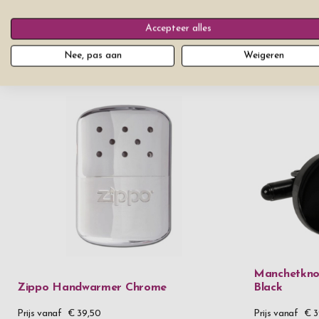
Accepteer alles
Bierglazen Iittala Essence 48 cl 2 stuks
Asbak Sigaa
Nee, pas aan
Weigeren
Prijs vanaf
€ 44,50
Prijs vanaf
€ 
Manchetkno
Zippo Handwarmer Chrome
Black
Prijs vanaf
€ 39,50
Prijs vanaf
€ 3