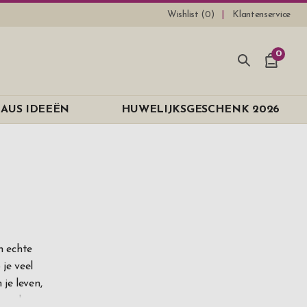
Wishlist (
0
)
Klantenservice
0
AUS IDEEËN
HUWELIJKSGESCHENK 2026
n
n echte
 je veel
 je leven,
n en hun