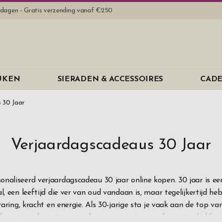
rkdagen - Gratis verzending vanaf €250
Merk
EUKEN
SIERADEN & ACCESSOIRES
CADE
B Away
B-Joy
 30 Jaar
Dorre
Dus
Verjaardagscadeaus 30 Jaar
EPC
Erbe Solinge
onaliseerd verjaardagscadeau 30 jaar online kopen. 30 jaar is ee
l, een leeftijd die ver van oud vandaan is, maar tegelijkertijd heb
Eva Solo
aring, kracht en energie. Als 30-jarige sta je vaak aan de top van
Exentri
len net ouders zijn geworden, een paar jaar werkervaring hebbe