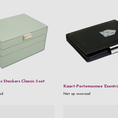
€ 300
-
€ 3
€ 400
-
€ 4
€ 500
-
€ 5
€ 600
and 
Gender
Heren
Dames
 Stackers Classic 3-set
Kaart-Portemonnee Exentri
ad
Niet op voorraad