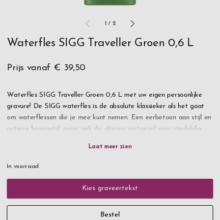
1
/
2
Waterfles SIGG Traveller Groen 0,6 L
Prijs vanaf
€ 39,50
Waterfles SIGG Traveller Groen 0,6 L met uw eigen persoonlijke
gravure! De SIGG waterfles is de absolute klassieker als het gaat
om waterflessen die je mee kunt nemen. Een eerbetoon aan stijl en
actieve levensstijl, maar ook de ultieme metgezel voor stedelijke
ontdekkingsreizigers.
Waarom genoegen nemen met maximale functionaliteit als je dit
In voorraad
ook kunt combineren met een elegant design? De hoogwaardige,
recyclebare aluminium fles is extreem licht, robuust en kan
Kies graveertekst
comfortabel met één vinger worden gedragen. Het is ook 100%
lekvrij, zelfs als u het met koolzuurhoudende drank vult of
Bestel
ondersteboven draagt.