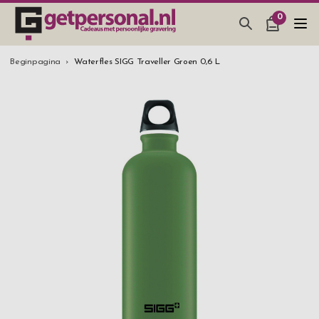
0
CADEAUS & GADGETS
Beginpagina
Waterfles SIGG Traveller Groen 0,6 L
BAR, GLAZEN & KEUKEN
SIERADEN & ACCESSOIRES
CADEAUS IDEEËN
HUWELIJKSGESCHENK 2026