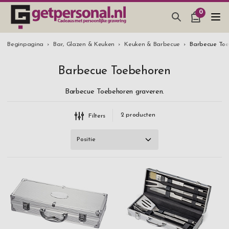
0
CADEAUS & GADGETS
Merk
Beginpagina
Bar, Glazen & Keuken
Keuken & Barbecue
Barbecue To
Dorre
BAR, GLAZEN & KEUKEN
Barbecue Toebehoren
GP
SIERADEN & ACCESSOIRES
Barbecue Toebehoren graveren.
CADEAUS IDEEËN
Materiaal
2
producten
Filters
HUWELIJKSGESCHENK 2026
Aluminium & roestvrij staal
Prijs
€ 40
-
€ 49,99
€ 50
and above