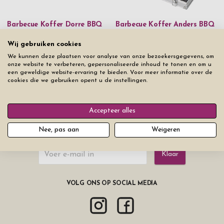
Barbecue Koffer Dorre BBQ
Barbecue Koffer Anders BBQ
Prijs vanaf
€ 52,50
Prijs vanaf
€ 49,50
Wij gebruiken cookies
We kunnen deze plaatsen voor analyse van onze bezoekersgegevens, om
onze website te verbeteren, gepersonaliseerde inhoud te tonen en om u
2
producten
Filters
een geweldige website-ervaring te bieden. Voor meer informatie over de
cookies die we gebruiken opent u de instellingen.
Accepteer alles
Nee, pas aan
Weigeren
ABONNEER OP ONZE NIEUWSBRIEF
Klaar
VOLG ONS OP SOCIAL MEDIA