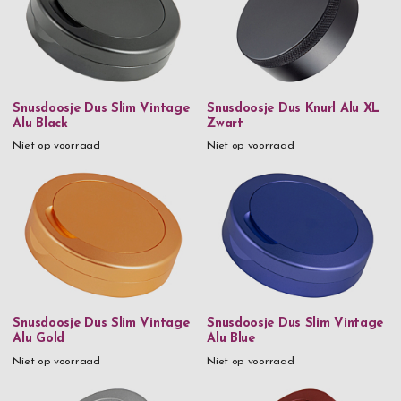
€ 0
-
€ 99,99
gravure toe te voegen. Je kiest zelf de tekst en het lettertype
en dan graveren wij het snusdoosje voor je. Een persoonlijk
€ 500
and above
snusdoosje in roestvrij staal met gravure voor de échte snus
liefhebber
Snusdoosje Dus Slim Vintage
Snusdoosje Dus Knurl Alu XL
Je kunt zowel losse snus als snuszakjes bewaren in deze mooie
Alu Black
Zwart
snusdoosjes, de keuze is aan jou. Onze eersteklas snusdoosjes
Niet op voorraad
Niet op voorraad
zijn voor beide geschikt. Je wilt misschien wel meer
verschillende snusdoosjes hebben, een van tin, een van roestvrij
staal en een in zilver? Ongeacht waar je voor kiest, je krijgt
hoge kwaliteit tegen een goede prijs en met snelle en gratis
levering.
Snusdoosje Dus Slim Vintage
Snusdoosje Dus Slim Vintage
Alu Gold
Alu Blue
Niet op voorraad
Niet op voorraad