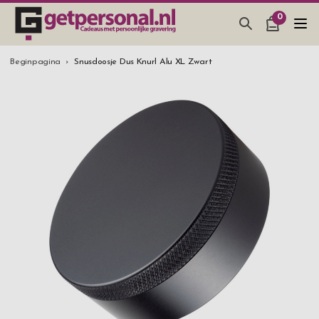
0
CADEAUS & GADGETS
Beginpagina
Snusdoosje Dus Knurl Alu XL Zwart
BAR, GLAZEN & KEUKEN
SIERADEN & ACCESSOIRES
CADEAUS IDEEËN
HUWELIJKSGESCHENK 2026