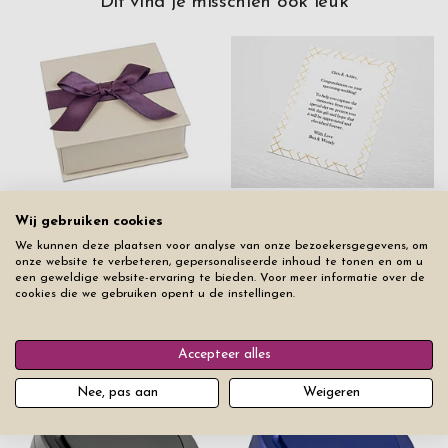
Dit vind je misschien ook leuk
Cadeaudoos Luxe M
Cadeau Bericht
Wij gebruiken cookies
€ 5
€ 5
We kunnen deze plaatsen voor analyse van onze bezoekersgegevens, om
onze website te verbeteren, gepersonaliseerde inhoud te tonen en om u
een geweldige website-ervaring te bieden. Voor meer informatie over de
cookies die we gebruiken opent u de instellingen.
Uit hetzelfde product assortiment
Accepteer alles
Nee, pas aan
Weigeren