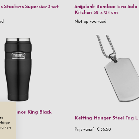
 Stackers Supersize 3-set
Snijplank Bamboe Eva Solo
Kristalglas
Kitchen 32 x 24 cm
Leer
ad
Niet op voorraad
Leer & roestv
Metaal
Metaal & kri
Mondgeblaz
Messing
Roestvrij st
Roestvrij st
r Thermos King Black
Roestvrij s
 L
Ketting Hanger Steel Tag 
ze
eldige
Roestvrij st
bruiken
9,90
Prijs vanaf
€ 36,50
Tin