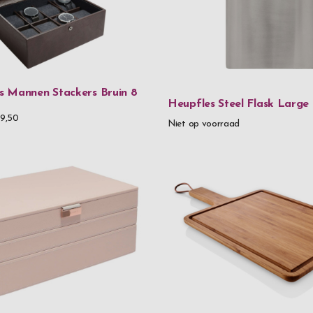
Zwilling
Materiaa
90% gerecycl
 Mannen Stackers Bruin 8
Heupfles Steel Flask Large
925 Sterling 
9,50
Niet op voorraad
Aluminium
Aluminium &
Aluminium &
Loodvrij kris
FSC-gecerti
Glas
Handgemaak