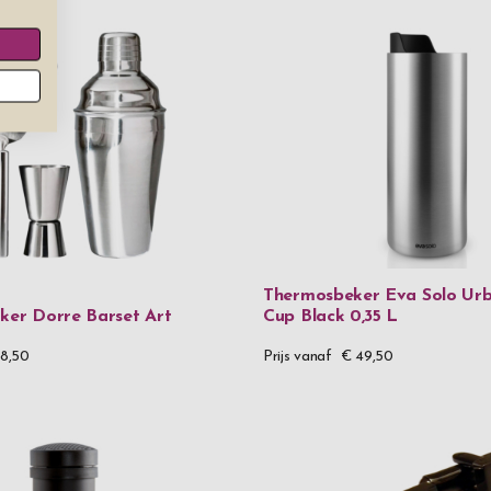
Veganistisch 
Vegan leer &
Wijnglaze
Rode wijngl
Prijs
€ 0
-
€ 99,
Thermosbeker Eva Solo Ur
aker Dorre Barset Art
Cup Black 0,35 L
€ 100
-
€ 19
8,50
Prijs vanaf
€ 49,50
€ 200
-
€ 2
€ 300
and 
Gender