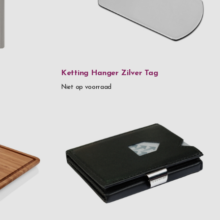
l
ed roestvrij staal & plastic
Ketting Hanger Zilver Tag
zilver
Niet op voorraad
 metaal
 hout
talglas
ficeerd gecarboniseerd bamboe
t glas