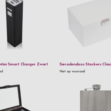
Orrefors
Rento
Spiegelau
Stackers
Thermos
Troika
Verona
Mini Smart Charger Zwart
Sieradendoos Stackers Class
ad
Niet op voorraad
Vezzosi
Victorinox
Vildmark
Xapron
Zippo