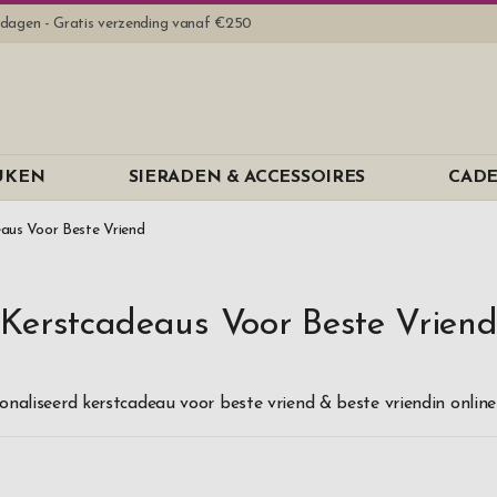
rkdagen - Gratis verzending vanaf €250
Merk
EUKEN
SIERADEN & ACCESSOIRES
CADE
Aida
B Away
aus Voor Beste Vriend
B-Joy
Dorre
Kerstcadeaus Voor Beste Vrien
Dus
EPC
onaliseerd kerstcadeau voor beste vriend & beste vriendin online
Eva Solo
Exentri