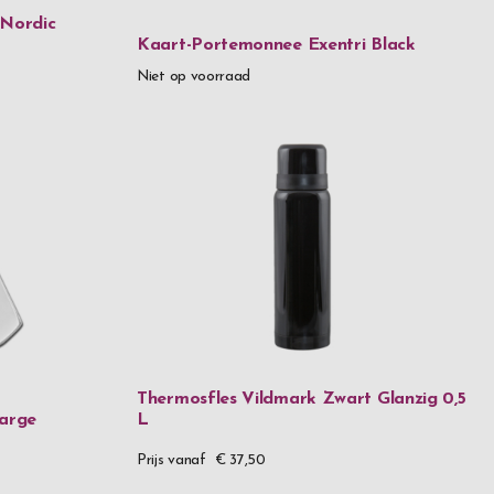
 Nordic
Kaart-Portemonnee Exentri Black
Niet op voorraad
rij staal
stallen
en glas
aal
aal & 18 karaat goud
Thermosfles Vildmark Zwart Glanzig 0,5
taal & PVD
Large
L
aal & hout
Prijs vanaf
€ 37,50