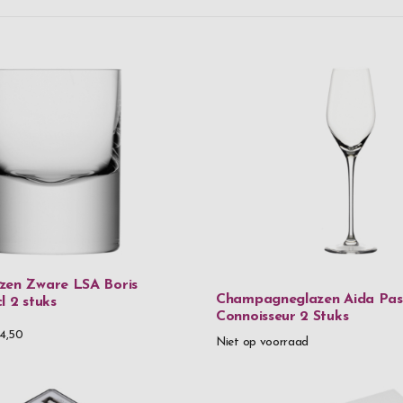
Fanni K
Fisher Space
Fox
Glencairn
GP
GP Design
Iittala
Inori
zen Zware LSA Boris
Jean Claude
Champagneglazen Aida Pas
l 2 stuks
Connoisseur 2 Stuks
Laguiole
4,50
Niet op voorraad
LSA
Nachtmann