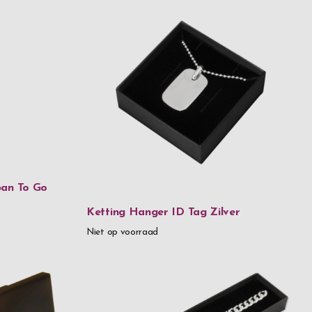
leer
 glas
n
azen
99
ban To Go
9,99
Ketting Hanger ID Tag Zilver
Niet op voorraad
99,99
above