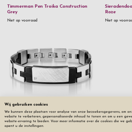
Timmerman Pen Troika Construction
Sieradendoos
Grey
Roze
Niet op voorraad
Niet op voorra
Wij gebruiken cookies
Armband Heren Inori Identity Steel
Thermosbeke
Black
Original 0,5
We kunnen deze plaatsen voor analyse van onze bezoekersgegevens, om on
website te verbeteren, gepersonaliseerde inhoud te tonen en om u een gew
website-ervaring te bieden. Voor meer informatie over de cookies die we ge
Prijs vanaf
€ 69,50
Prijs vanaf
€ 4
opent u de instellingen.