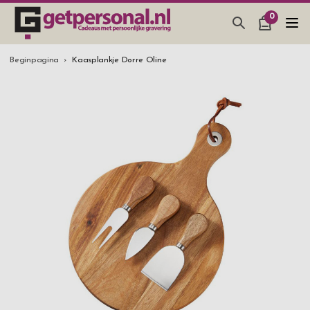
0
CADEAUS & GADGETS
Beginpagina
Kaasplankje Dorre Oline
BAR, GLAZEN & KEUKEN
SIERADEN & ACCESSOIRES
CADEAUS IDEEËN
HUWELIJKSGESCHENK 2026