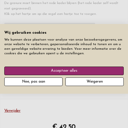
De gravure moet binnen het rode kader blijven (het rode kader zelf wordt
niet gegraveerd).
Klik op het hartje om op die regel een hartje toe te voegen.
♥
0
/30
+€ 15
Wij gebruiken cookies
We kunnen deze plaatsen voor analyse van onze bezoekersgegevens, om
♥
0
/30
+€ 2,50
onze website te verbeteren, gepersonaliseerde inhoud te tonen en om u
een geweldige website-ervaring te bieden. Voor meer informatie over de
cookies die we gebruiken opent u de instellingen.
♥
0
/30
+€ 2,50
Accepteer alles
Lettertype
Lettergrootte
Nee, pas aan
Weigeren
Verwijder
€ 42,50