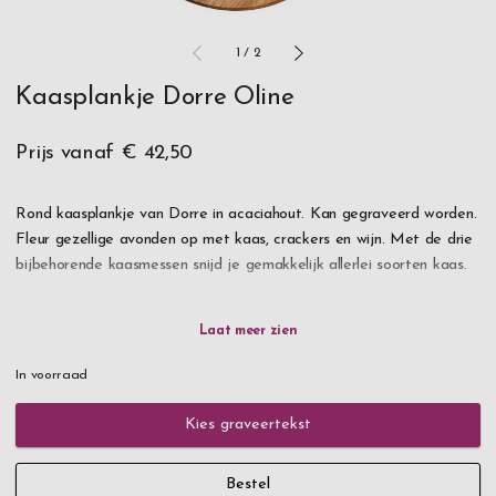
1
/
2
Kaasplankje Dorre Oline
Prijs vanaf
€ 42,50
Rond kaasplankje van Dorre in acaciahout. Kan gegraveerd worden.
Fleur gezellige avonden op met kaas, crackers en wijn. Met de drie
bijbehorende kaasmessen snijd je gemakkelijk allerlei soorten kaas.
Met een persoonlijke gravure wordt het een uniek en gewaardeerd
cadeau voor een kaas- en wijnliefhebber.
In voorraad
Snelle levering, bestel vandaag nog.
Kies graveertekst
Bestel