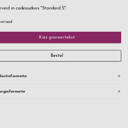
everd in cadeaudoos "Standard S".
oorraad
Kies graveertekst
Bestel
ductinformatie
orginformatie