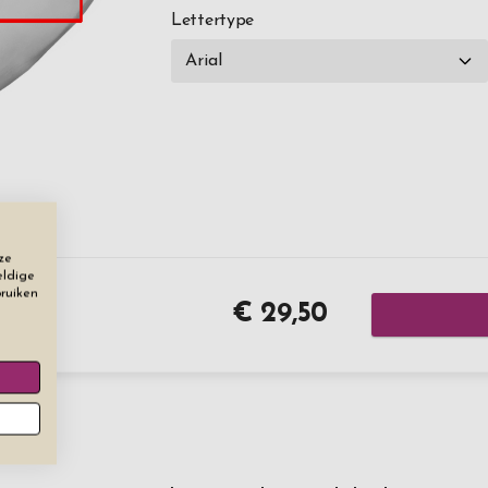
Lettertype
ze
eldige
bruiken
€ 29,50