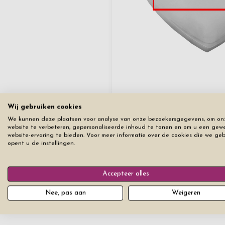
Wij gebruiken cookies
We kunnen deze plaatsen voor analyse van onze bezoekersgegevens, om on
website te verbeteren, gepersonaliseerde inhoud te tonen en om u een gew
website-ervaring te bieden. Voor meer informatie over de cookies die we ge
opent u de instellingen.
Verwijder
Accepteer alles
Nee, pas aan
Weigeren