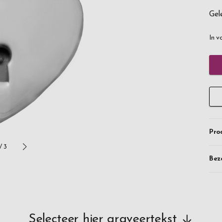
Gel
In v
Pro
/
3
Bez
Selecteer hier graveertekst