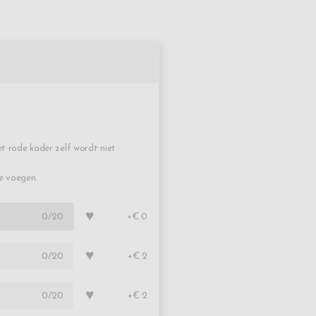
t rode kader zelf wordt niet
te voegen.
♥
0
/20
+€ 0
♥
0
/20
+€ 2
♥
0
/20
+€ 2