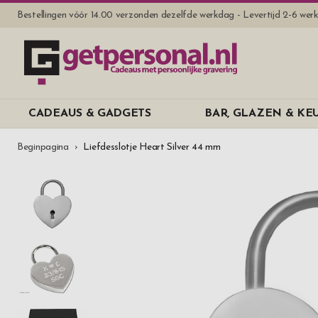
Bestellingen vóór 14.00 verzonden dezelfde werkdag - Levertijd 2-6 we
CADEAUS & GADGETS
BAR, GLAZEN & K
Beginpagina
Liefdesslotje Heart Silver 44 mm