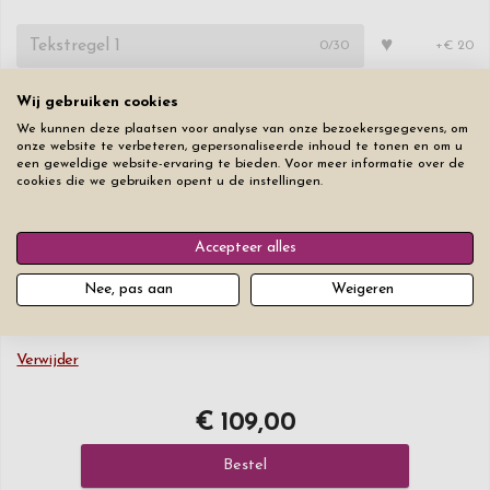
♥
0
/30
+€ 20
Wij gebruiken cookies
♥
0
/30
+€ 2,50
We kunnen deze plaatsen voor analyse van onze bezoekersgegevens, om
onze website te verbeteren, gepersonaliseerde inhoud te tonen en om u
♥
een geweldige website-ervaring te bieden. Voor meer informatie over de
0
/30
+€ 2,50
cookies die we gebruiken opent u de instellingen.
Lettertype
Lettergrootte
Accepteer alles
Nee, pas aan
Weigeren
Verwijder
€ 109,00
Bestel