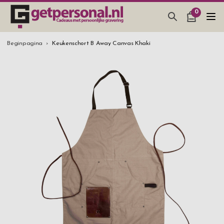
0
CADEAUS & GADGETS
Beginpagina
Keukenschort B Away Canvas Khaki
BAR, GLAZEN & KEUKEN
SIERADEN & ACCESSOIRES
CADEAUS IDEEËN
HUWELIJKSGESCHENK 2026