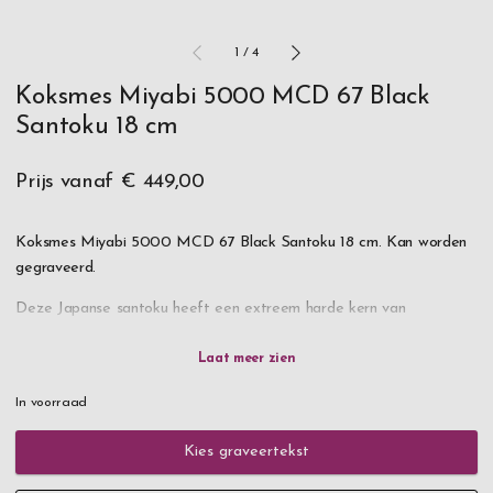
1
/
4
Koksmes Miyabi 5000 MCD 67 Black
Santoku 18 cm
Prijs vanaf
€ 449,00
Koksmes Miyabi 5000 MCD 67 Black Santoku 18 cm. Kan worden
gegraveerd.
Deze Japanse santoku heeft een extreem harde kern van
MicroCarbide poederstaal, waardoor de snijrand vlijmscherp is en
dat ook lang blijft. De santoku is de vaakst verkochte Japanse
messensoort. De naam betekent 'drie deugden' en met reden: u
In voorraad
kunt het mes voor vlees, vis en groente gebruiken.
Kies graveertekst
Door de platte snijrand is de santoku ideaal om te hakken in plaats
van de schommelbeweging die met Europese koksmessen wordt