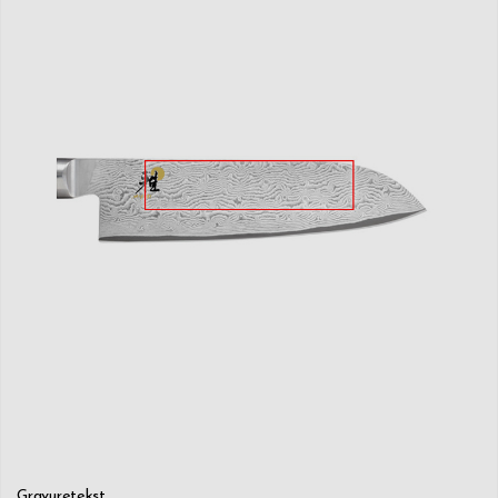
(ca. 66 Rockwell) en blijft het lang vlijmscherp
- CRYODUR messen van ijsgehard staal zijn extreem stevig en
blijven langer scherp
- Authentiek Japans mesprofiel
- Met de hand geslepen volgens het Honbazuke proces
- Comfortabele, ergomische greep uit zwart essenhout
- Met de hand vervaardigd in Seki, Japan
- Handwas aanbevolen
- Levenslange garantie op productiefouten bij huishoudelijk gebruik
Gravuretekst