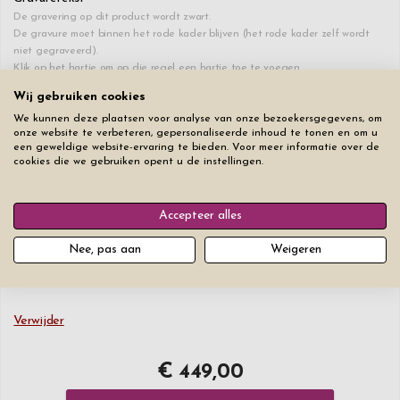
De gravering op dit product wordt zwart.
De gravure moet binnen het rode kader blijven (het rode kader zelf wordt
niet gegraveerd).
Klik op het hartje om op die regel een hartje toe te voegen.
Wij gebruiken cookies
♥
0
/30
+€ 35
We kunnen deze plaatsen voor analyse van onze bezoekersgegevens, om
onze website te verbeteren, gepersonaliseerde inhoud te tonen en om u
een geweldige website-ervaring te bieden. Voor meer informatie over de
♥
cookies die we gebruiken opent u de instellingen.
0
/30
+€ 2,50
Lettertype
Lettergrootte
Accepteer alles
Nee, pas aan
Weigeren
Verwijder
€ 449,00