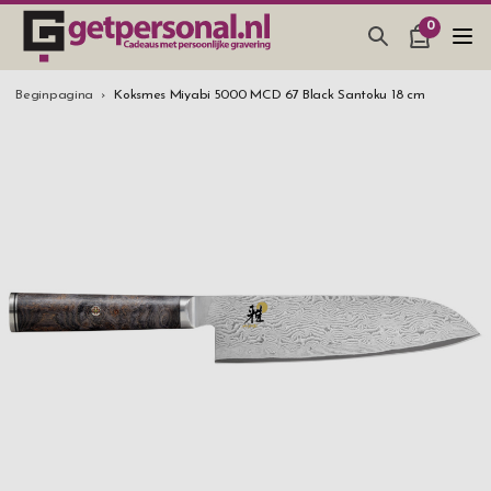
0
CADEAUS & GADGETS
Beginpagina
Koksmes Miyabi 5000 MCD 67 Black Santoku 18 cm
BAR, GLAZEN & KEUKEN
SIERADEN & ACCESSOIRES
CADEAUS IDEEËN
HUWELIJKSGESCHENK 2026