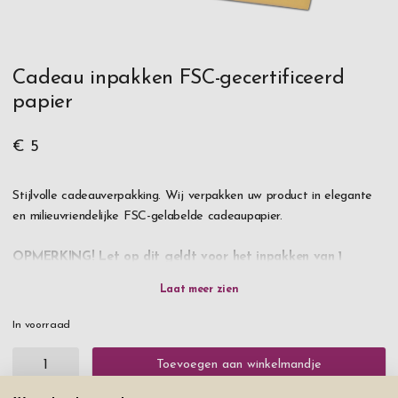
Cadeau inpakken FSC-gecertificeerd
papier
€ 5
Stijlvolle cadeauverpakking. Wij verpakken uw product in elegante
en milieuvriendelijke FSC-gelabelde cadeaupapier.
OPMERKING! Let op dit geldt voor het inpakken van 1
product, als je meerdere producten koopt en ze allemaal wilt
inpakken, moet je hetzelfde aantal wraps toevoegen.
In voorraad
Toevoegen aan winkelmandje