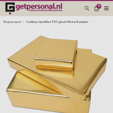
0
CADEAUS & GADGETS
Beginpagina
Cadeau inpakken FSC-gecertificeerd papier
BAR, GLAZEN & KEUKEN
SIERADEN & ACCESSOIRES
CADEAUS IDEEËN
HUWELIJKSGESCHENK 2026