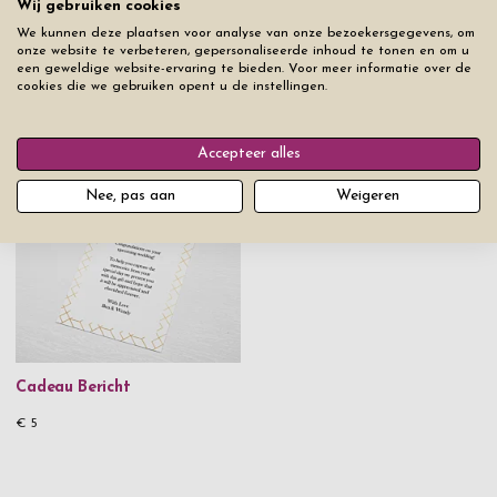
Wij gebruiken cookies
Productinformatie
We kunnen deze plaatsen voor analyse van onze bezoekersgegevens, om
onze website te verbeteren, gepersonaliseerde inhoud te tonen en om u
een geweldige website-ervaring te bieden. Voor meer informatie over de
Bezorginformatie
cookies die we gebruiken opent u de instellingen.
Accepteer alles
Dit vind je misschien ook leuk
Nee, pas aan
Weigeren
Cadeau Bericht
€ 5