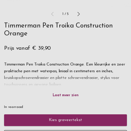
1
/
5
Timmerman Pen Troika Construction
Orange
Prijs vanaf
€ 39,90
Timmerman Pen Troika Construction Orange. Een kleurrijke en zeer
praktische pen met waterpas, liniaal in centimeters en inches,
kruiskopschroevendraaier en platte schroevendraaier, stylus voor
touchscreens en gewone balpen.
Met je eigen gravure wordt dit een gewaardeerd en handig cadeau
voor de klusser of vakman.
In voorraad
Bestel vandaag nog - altijd snelle levering!
Kies graveertekst