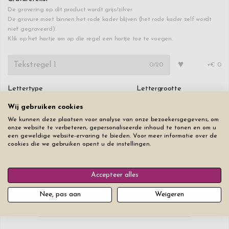
De gravering op dit product wordt grijs/zilver.
De gravure moet binnen het rode kader blijven (het rode kader zelf wordt
niet gegraveerd).
Klik op het hartje om op die regel een hartje toe te voegen.
♥
0
/20
+€ 0
Lettertype
Lettergrootte
Wij gebruiken cookies
We kunnen deze plaatsen voor analyse van onze bezoekersgegevens, om
onze website te verbeteren, gepersonaliseerde inhoud te tonen en om u
een geweldige website-ervaring te bieden. Voor meer informatie over de
cookies die we gebruiken opent u de instellingen.
Verwijder
Accepteer alles
€ 39,90
Nee, pas aan
Weigeren
Bestel