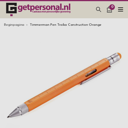
0
CADEAUS & GADGETS
Beginpagina
Timmerman Pen Troika Construction Orange
BAR, GLAZEN & KEUKEN
SIERADEN & ACCESSOIRES
CADEAUS IDEEËN
HUWELIJKSGESCHENK 2026