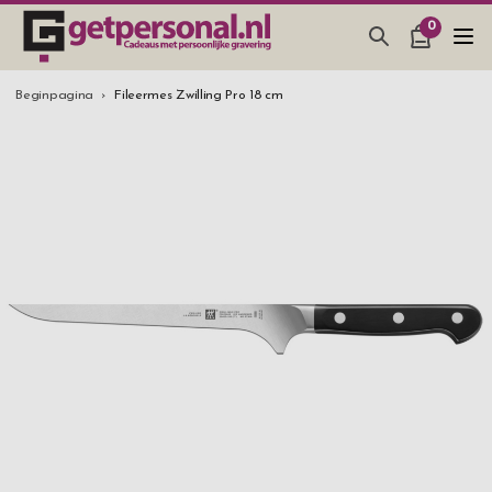
0
CADEAUS & GADGETS
Beginpagina
Fileermes Zwilling Pro 18 cm
BAR, GLAZEN & KEUKEN
SIERADEN & ACCESSOIRES
CADEAUS IDEEËN
HUWELIJKSGESCHENK 2026