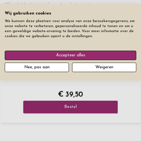
Klik op het hartje om op die regel een hartje toe te voegen.
Wij gebruiken cookies
♥
0
/20
+€ 0
We kunnen deze plaatsen voor analyse van onze bezoekersgegevens, om
onze website te verbeteren, gepersonaliseerde inhoud te tonen en om u
een geweldige website-ervaring te bieden. Voor meer informatie over de
Lettertype
Lettergrootte
cookies die we gebruiken opent u de instellingen.
Accepteer alles
Nee, pas aan
Weigeren
Verwijder
€ 39,50
Bestel