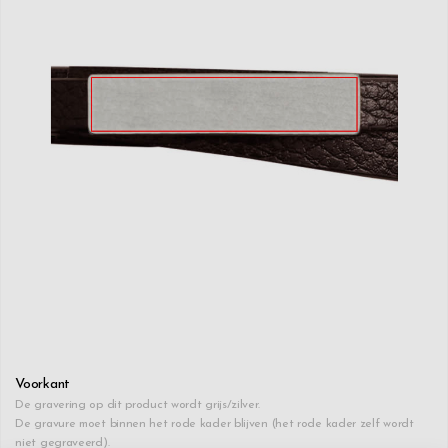
Voorkant
De gravering op dit product wordt grijs/zilver.
De gravure moet binnen het rode kader blijven (het rode kader zelf wordt
niet gegraveerd).