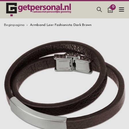
0
CADEAUS & GADGETS
Beginpagina
Armband Leer Fashionista Dark Brown
BAR, GLAZEN & KEUKEN
SIERADEN & ACCESSOIRES
CADEAUS IDEEËN
HUWELIJKSGESCHENK 2026