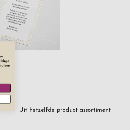
ze
eldige
cht
bruiken
Uit hetzelfde product assortiment