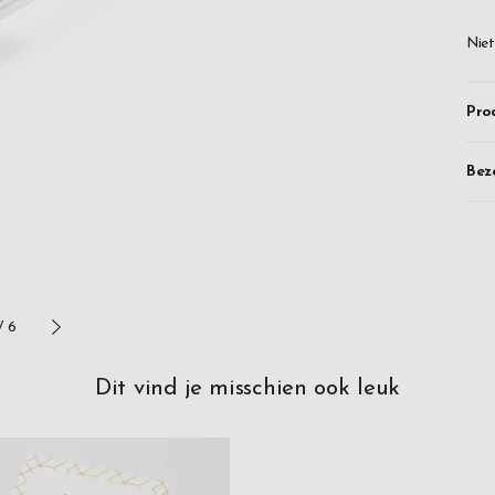
bet
Niet
roo
des
gra
Pro
je 
Bez
/
6
Dit vind je misschien ook leuk