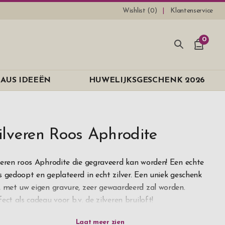
Wishlist (
0
)
Klantenservice
0
AUS IDEEËN
HUWELIJKSGESCHENK 2026
ilveren Roos Aphrodite
veren roos Aphrodite die gegraveerd kan worden! Een echte
s gedoopt en geplateerd in echt zilver. Een uniek geschenk
, met uw eigen gravure, zeer gewaardeerd zal worden.
fect als cadeau voor b.v. de zilveren bruiloft!
tegenstelling tot een gewone roos verwelkt deze nooit, wat