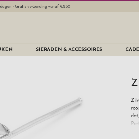
rkdagen - Gratis verzending vanaf €250
EUKEN
SIERADEN & ACCESSOIRES
CADE
Z
Zil
roo
dat
Per
In 