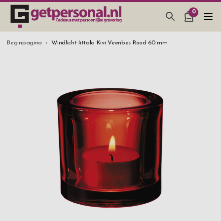
0
CADEAUS & GADGETS
Beginpagina
Windlicht Iittala Kivi Veenbes Rood 60 mm
BAR, GLAZEN & KEUKEN
SIERADEN & ACCESSOIRES
CADEAUS IDEEËN
HUWELIJKSGESCHENK 2026