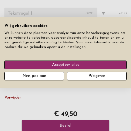
♥
0
/20
+€ 0
Wij gebruiken cookies
♥
0
/20
+€ 2
We kunnen deze plaatsen voor analyse van onze bezoekersgegevens, om
onze website te verbeteren, gepersonaliseerde inhoud te tonen en om u
een geweldige website-ervaring te bieden. Voor meer informatie over de
♥
0
/20
+€ 2
cookies die we gebruiken opent u de instellingen.
Lettertype
Lettergrootte
Accepteer alles
Nee, pas aan
Weigeren
Verwijder
€ 49,50
Bestel