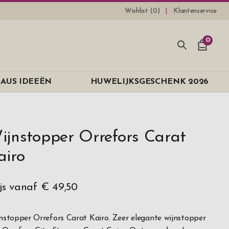
Wishlist (
0
)
Klantenservice
0
AUS IDEEËN
HUWELIJKSGESCHENK 2026
ijnstopper Orrefors Carat
airo
ijs vanaf
€ 49,50
nstopper Orrefors Carat Kairo. Zeer elegante wijnstopper