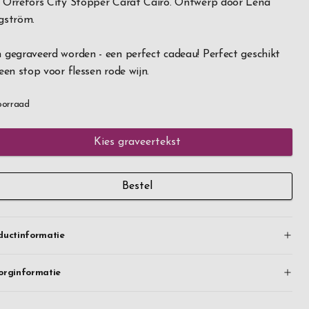
 Orrefors City Stopper Carat Cairo. Ontwerp door Lena
gström.
 gegraveerd worden - een perfect cadeau! Perfect geschikt
 een stop voor flessen rode wijn.
oorraad
Kies graveertekst
Bestel
ductinformatie
orginformatie