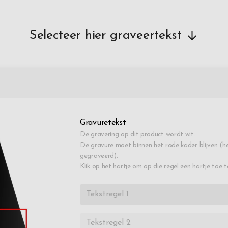
Selecteer hier graveertekst
Gravuretekst
De gravering op dit product wordt wit.
De gravure moet binnen het rode kader blijven (he
gegraveerd).
Klik op het hartje om op die regel een hartje toe 