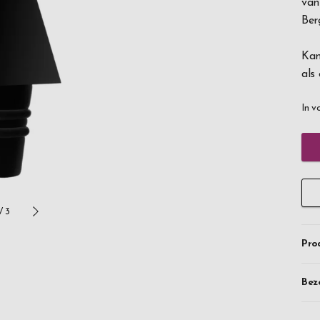
van
Ber
Kan
als
In v
/
3
Pro
Bez