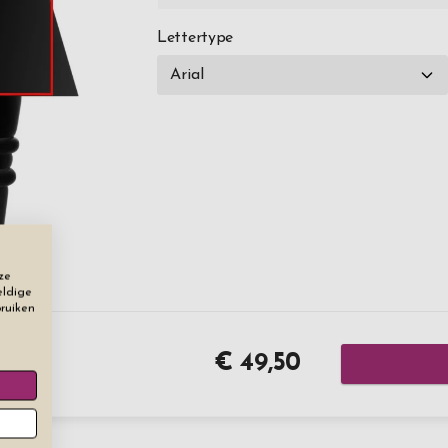
Lettertype
ze
eldige
bruiken
€ 49,50