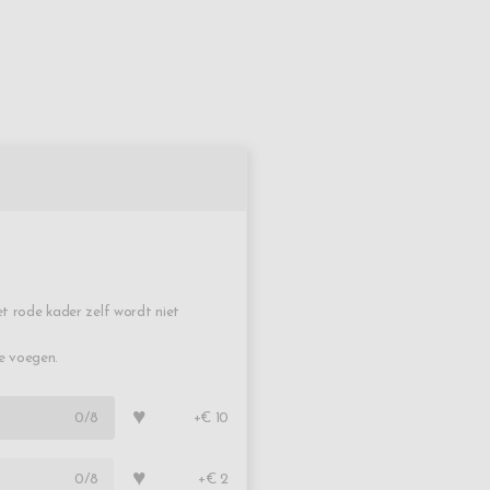
t rode kader zelf wordt niet
te voegen.
♥
0
/8
+€ 10
♥
0
/8
+€ 2