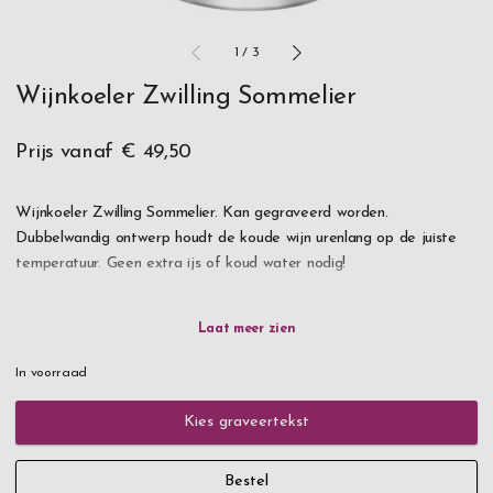
1
/
3
Wijnkoeler Zwilling Sommelier
Prijs vanaf
€ 49,50
Wijnkoeler Zwilling Sommelier. Kan gegraveerd worden.
Dubbelwandig ontwerp houdt de koude wijn urenlang op de juiste
temperatuur. Geen extra ijs of koud water nodig!
Geschikt voor alle flesgroottes van 750 ml, inclusief champagne.
Geborsteld roestvrij staal geeft een elegant statement op tafel.
In voorraad
Kies graveertekst
Bestel