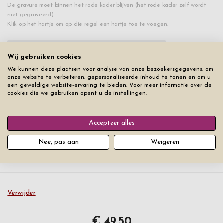
De gravure moet binnen het rode kader blijven (het rode kader zelf wordt
niet gegraveerd).
Klik op het hartje om op die regel een hartje toe te voegen.
♥
0
/30
+€ 25
Wij gebruiken cookies
We kunnen deze plaatsen voor analyse van onze bezoekersgegevens, om
♥
0
/30
+€ 2,50
onze website te verbeteren, gepersonaliseerde inhoud te tonen en om u
een geweldige website-ervaring te bieden. Voor meer informatie over de
cookies die we gebruiken opent u de instellingen.
♥
0
/30
+€ 2,50
Accepteer alles
Lettertype
Lettergrootte
Nee, pas aan
Weigeren
Verwijder
€ 49,50