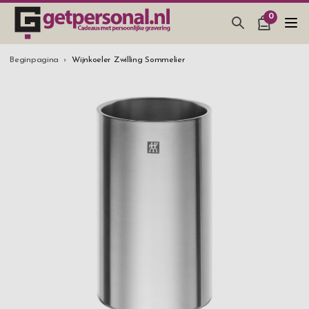
0
CADEAUS & GADGETS
Beginpagina
Wijnkoeler Zwilling Sommelier
BAR, GLAZEN & KEUKEN
SIERADEN & ACCESSOIRES
CADEAUS IDEEËN
HUWELIJKSGESCHENK 2026