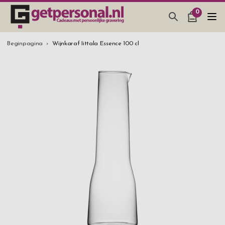
0
CADEAUS & GADGETS
Beginpagina
Wijnkaraf Iittala Essence 100 cl
BAR, GLAZEN & KEUKEN
SIERADEN & ACCESSOIRES
CADEAUS IDEEËN
HUWELIJKSGESCHENK 2026