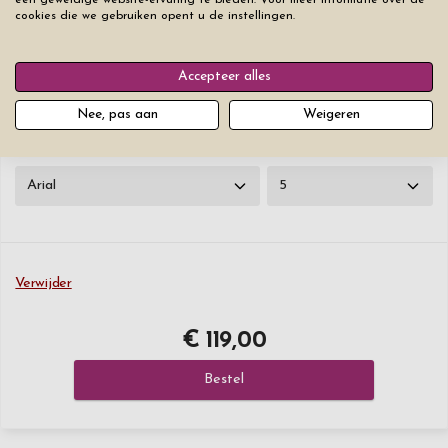
cookies die we gebruiken opent u de instellingen.
♥
0
/20
+€ 2,50
Accepteer alles
♥
0
/20
+€ 2,50
Nee, pas aan
Weigeren
Lettertype
Lettergrootte
Verwijder
€ 119,00
Bestel