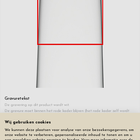
Gravuretekst
De gravering op dit product wordt wit.
De gravure moet binnen het rode kader blijven (het rode kader zelf wordt
niet gegraveerd).
Wij gebruiken cookies
Klik op het hartje om op die regel een hartje toe te voegen.
We kunnen deze plaatsen voor analyse van onze bezoekersgegevens, om
onze website te verbeteren, gepersonaliseerde inhoud te tonen en om u
♥
0
/20
+€ 25
een geweldige website-ervaring te bieden. Voor meer informatie over de