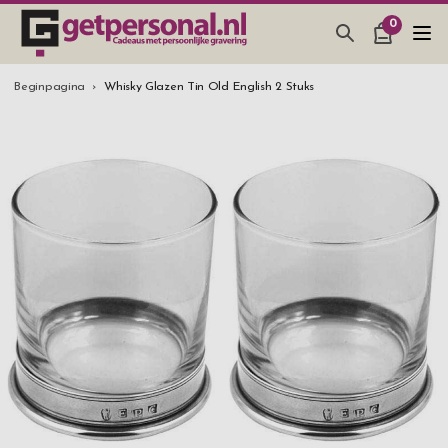
0
CADEAUS & GADGETS
Beginpagina
Whisky Glazen Tin Old English 2 Stuks
BAR, GLAZEN & KEUKEN
SIERADEN & ACCESSOIRES
CADEAUS IDEEËN
HUWELIJKSGESCHENK 2026