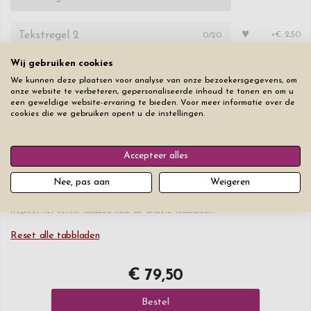
♥
0
/20
+€ 2,50
Wij gebruiken cookies
♥
0
/20
+€ 2,50
We kunnen deze plaatsen voor analyse van onze bezoekersgegevens, om
onze website te verbeteren, gepersonaliseerde inhoud te tonen en om u
een geweldige website-ervaring te bieden. Voor meer informatie over de
Lettertype
Lettergrootte
cookies die we gebruiken opent u de instellingen.
Accepteer alles
Nee, pas aan
Weigeren
Kopiëren
Kopieer het eerste tabblad naar de andere tabbladen.
Reset alle tabbladen
€ 79,50
Bestel