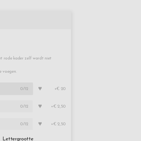
t rode kader zelf wordt niet
te voegen.
♥
0
/12
+€ 20
♥
0
/12
+€ 2,50
♥
0
/12
+€ 2,50
Lettergrootte