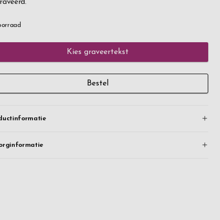
raveerd.
oorraad
Kies graveertekst
Bestel
ductinformatie
orginformatie