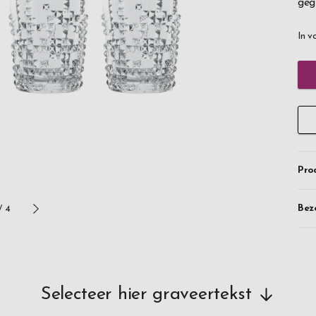
geg
In v
Pro
Bez
/
4
Selecteer hier graveertekst