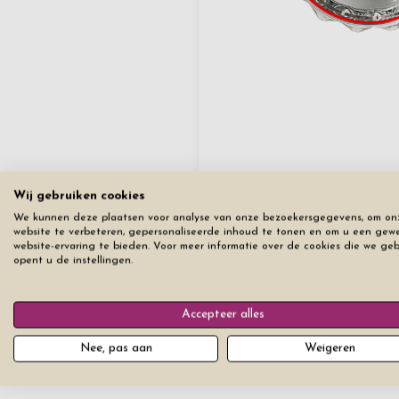
Wij gebruiken cookies
We kunnen deze plaatsen voor analyse van onze bezoekersgegevens, om on
website te verbeteren, gepersonaliseerde inhoud te tonen en om u een gew
Reset alle tabbladen
website-ervaring te bieden. Voor meer informatie over de cookies die we ge
opent u de instellingen.
Accepteer alles
Nee, pas aan
Weigeren