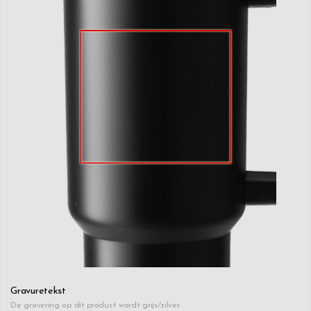
Gravuretekst
De gravering op dit product wordt grijs/zilver.