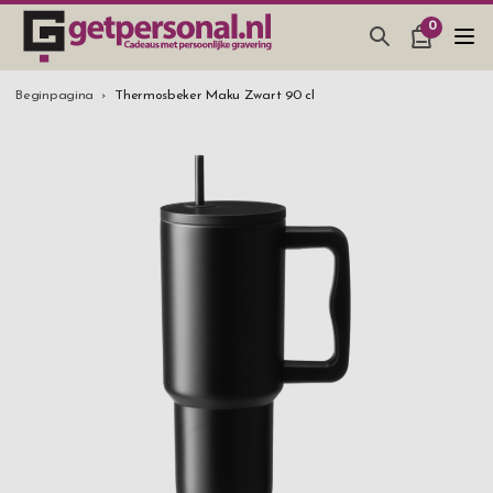
0
CADEAUS & GADGETS
Beginpagina
Thermosbeker Maku Zwart 90 cl
BAR, GLAZEN & KEUKEN
SIERADEN & ACCESSOIRES
CADEAUS IDEEËN
HUWELIJKSGESCHENK 2026