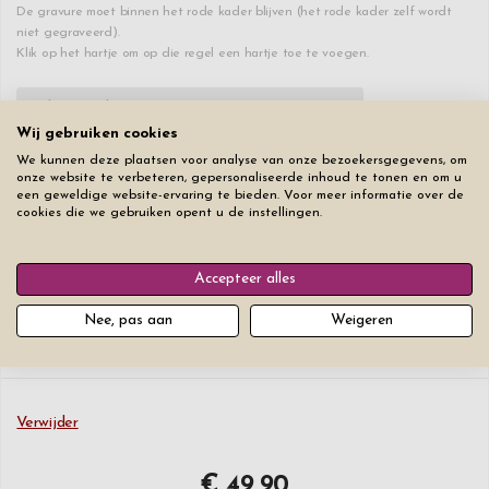
De gravure moet binnen het rode kader blijven (het rode kader zelf wordt
niet gegraveerd).
Klik op het hartje om op die regel een hartje toe te voegen.
♥
0
/15
+€ 0
Wij gebruiken cookies
We kunnen deze plaatsen voor analyse van onze bezoekersgegevens, om
♥
0
/15
+€ 2,50
onze website te verbeteren, gepersonaliseerde inhoud te tonen en om u
een geweldige website-ervaring te bieden. Voor meer informatie over de
cookies die we gebruiken opent u de instellingen.
♥
0
/15
+€ 2,50
Lettertype
Lettergrootte
Accepteer alles
Nee, pas aan
Weigeren
Verwijder
€ 49,90