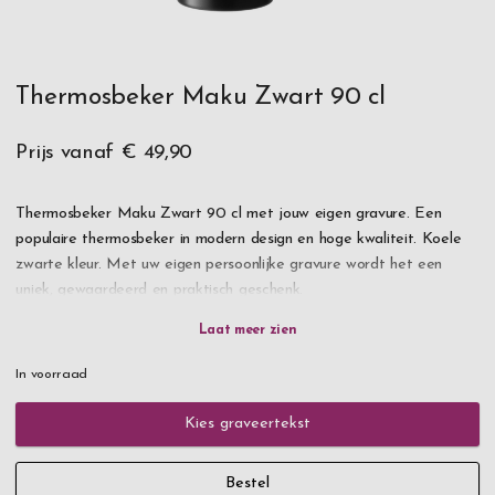
Thermosbeker Maku Zwart 90 cl
Prijs vanaf
€ 49,90
Thermosbeker Maku Zwart 90 cl met jouw eigen gravure. Een
populaire thermosbeker in modern design en hoge kwaliteit. Koele
zwarte kleur. Met uw eigen persoonlijke gravure wordt het een
uniek, gewaardeerd en praktisch geschenk.
AANDACHT! Er is veel vraag naar dit product, als het op
voorraad is, maak dan van de gelegenheid gebruik om zo
In voorraad
snel mogelijk te bestellen!
Kies graveertekst
Dubbele wanden in de thermosbeker houden de drank langdurig
warm of koud. Stro op het deksel. Roestvrij staal. Inhoud 90 cl.
Bestel