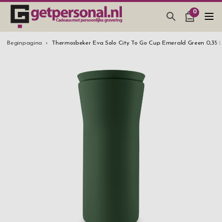
0
CADEAUS & GADGETS
Beginpagina
Thermosbeker Eva Solo City To Go Cup Emerald Green 0,35 
BAR, GLAZEN & KEUKEN
SIERADEN & ACCESSOIRES
CADEAUS IDEEËN
HUWELIJKSGESCHENK 2026