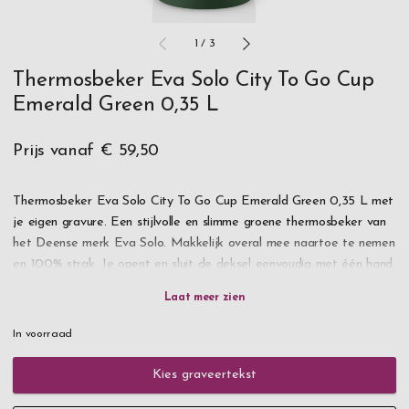
1
/
3
Thermosbeker Eva Solo City To Go Cup
Emerald Green 0,35 L
Prijs vanaf
€ 59,50
Thermosbeker Eva Solo City To Go Cup Emerald Green 0,35 L met
je eigen gravure. Een stijlvolle en slimme groene thermosbeker van
het Deense merk Eva Solo. Makkelijk overal mee naartoe te nemen
en 100% strak. Je opent en sluit de deksel eenvoudig met één hand,
klik gewoon op de deksel. Dankzij de praktische deksel kun je
bovendien vanuit elke richting uit de thermosbeker drinken.
In voorraad
Vul je City thermosbeker met warme of koude dranken, de dubbele
wand met vacuümeffect houdt zowel warm als koud. Gemaakt van
Kies graveertekst
90% gerecycled staal en tevens vaatwasmachinebestendig.