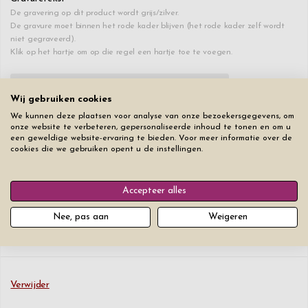
De gravering op dit product wordt grijs/zilver.
De gravure moet binnen het rode kader blijven (het rode kader zelf wordt
niet gegraveerd).
Klik op het hartje om op die regel een hartje toe te voegen.
♥
0
/20
+€ 0
Wij gebruiken cookies
We kunnen deze plaatsen voor analyse van onze bezoekersgegevens, om
♥
0
/20
+€ 2
onze website te verbeteren, gepersonaliseerde inhoud te tonen en om u
een geweldige website-ervaring te bieden. Voor meer informatie over de
cookies die we gebruiken opent u de instellingen.
♥
0
/20
+€ 2
Accepteer alles
Lettertype
Lettergrootte
Nee, pas aan
Weigeren
Verwijder