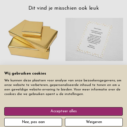
Dit vind je misschien ook leuk
Cadeau inpakken FSC-
gecertificeerd papier
Cadeau Bericht
Wij gebruiken cookies
We kunnen deze plaatsen voor analyse van onze bezoekersgegevens, om
€ 5
€ 5
onze website te verbeteren, gepersonaliseerde inhoud te tonen en om u
een geweldige website-ervaring te bieden. Voor meer informatie over de
cookies die we gebruiken opent u de instellingen.
Uit hetzelfde product assortiment
Accepteer alles
Nee, pas aan
Weigeren