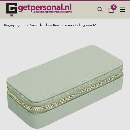
0
CADEAUS & GADGETS
Beginpagina
Sieradendoos Reis Stackers Lichtgroen M
BAR, GLAZEN & KEUKEN
SIERADEN & ACCESSOIRES
CADEAUS IDEEËN
HUWELIJKSGESCHENK 2026