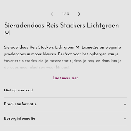
1
/
3
Sieradendoos Reis Stackers Lichtgroen
M
Sieradendoos Reis Stackers Lichtgroen M. Luxueuze en elegante
juwelendoos in mooie kleuren. Perfect voor het opbergen van je
favoriete sieraden die je meeneemt tijdens je reis, en thuis kun je
de doos mooi plaatsen waar hij past.
Vegan leer. Kan gegraveerd worden!
Niet op voorraad
Productinformatie
Bezorginformatie