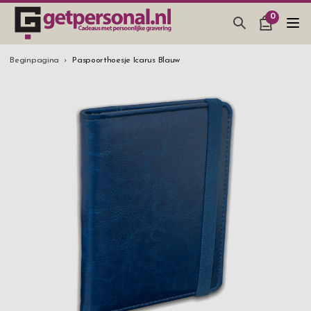
0
CADEAUS & GADGETS
Beginpagina
Paspoorthoesje Icarus Blauw
BAR, GLAZEN & KEUKEN
SIERADEN & ACCESSOIRES
CADEAUS IDEEËN
HUWELIJKSGESCHENK 2026