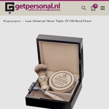
0
CADEAUS & GADGETS
Beginpagina
Luxe Scheerset Heren Taylor Of Old Bond Street
BAR, GLAZEN & KEUKEN
SIERADEN & ACCESSOIRES
CADEAUS IDEEËN
HUWELIJKSGESCHENK 2026