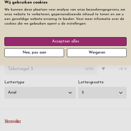
Wij gebruiken cookies
De gravering op dit product wordt grijs/zilver.
We kunnen deze plaatsen voor analyse van onze bezoekersgegevens, om
De gravure moet binnen het rode kader blijven (het rode kader zelf wordt
onze website te verbeteren, gepersonaliseerde inhoud te tonen en om u
niet gegraveerd).
een geweldige website-ervaring te bieden. Voor meer informatie over de
Klik op het hartje om op die regel een hartje toe te voegen.
cookies die we gebruiken opent u de instellingen.
♥
0
/30
+€ 10
Accepteer alles
♥
Nee, pas aan
Weigeren
0
/30
+€ 2
♥
0
/30
+€ 2
Lettertype
Lettergrootte
Verwijder