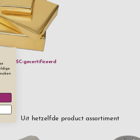
kken FSC-gecertificeerd
ze
eldige
bruiken
Uit hetzelfde product assortiment