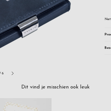
tra
geo
geb
Niet
dui
De 
Pro
nie
mid
Bez
een
hee
Wor
/
6
lev
Dit vind je misschien ook leuk