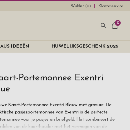
Wishlist (
0
)
Klantenservice
0
AUS IDEEËN
HUWELIJKSGESCHENK 2026
aart-Portemonnee Exentri
lue
uwe Kaart-Portemonnee Exentri Blauw met gravure. De
ktische pasjesportemonnee van Exentri is de perfecte
temonnee voor je pasjes en briefgeld. Het combineert de
rdelen van de kaarthouder met het vermogen van de