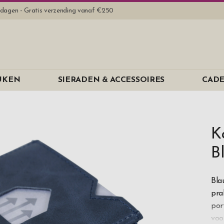
rkdagen - Gratis verzending vanaf €250
EUKEN
SIERADEN & ACCESSOIRES
CADE
K
B
Bla
pra
por
voo