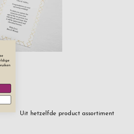
ze
eldige
cht
bruiken
Uit hetzelfde product assortiment