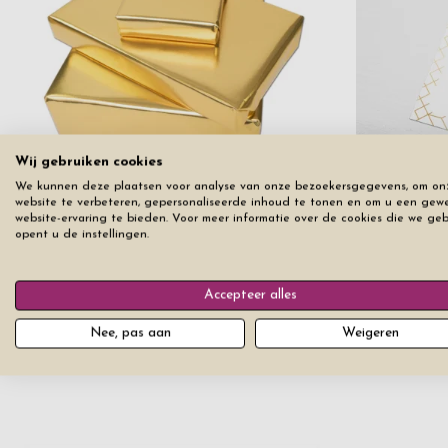
Wij gebruiken cookies
We kunnen deze plaatsen voor analyse van onze bezoekersgegevens, om on
Cadeau inpakken FSC-gecertificeerd
website te verbeteren, gepersonaliseerde inhoud te tonen en om u een gew
papier
Cadeau Beri
website-ervaring te bieden. Voor meer informatie over de cookies die we ge
opent u de instellingen.
€ 5
€ 5
Accepteer alles
Nee, pas aan
Weigeren