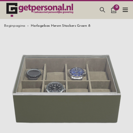
0
CADEAUS & GADGETS
Beginpagina
Horlogebox Heren Stackers Groen 8
BAR, GLAZEN & KEUKEN
SIERADEN & ACCESSOIRES
CADEAUS IDEEËN
HUWELIJKSGESCHENK 2026