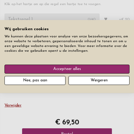
Klik op het hartje om op die regel een hartje toe te voegen.
♥
0
/40
+€ 20
Wij gebruiken cookies
♥
0
/40
+€ 2
We kunnen deze plaatsen voor analyse van onze bezoekersgegevens, om
onze website te verbeteren, gepersonaliseerde inhoud te tonen en om u
een geweldige website-ervaring te bieden. Voor meer informatie over de
cookies die we gebruiken opent u de instellingen.
♥
0
/40
+€ 2
Lettertype
Lettergrootte
Accepteer alles
Nee, pas aan
Weigeren
Verwijder
€ 69,50