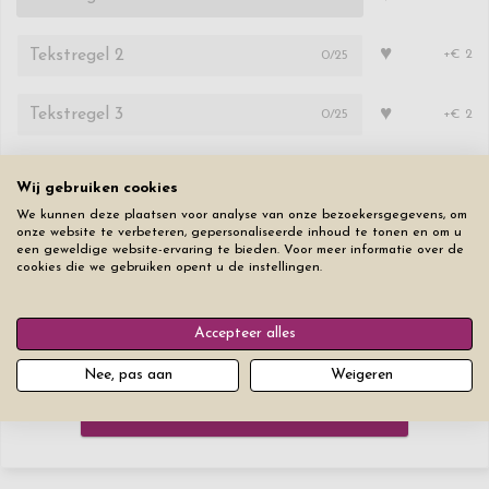
♥
0
/25
+€ 2
♥
0
/25
+€ 2
Lettertype
Lettergrootte
Wij gebruiken cookies
We kunnen deze plaatsen voor analyse van onze bezoekersgegevens, om
onze website te verbeteren, gepersonaliseerde inhoud te tonen en om u
een geweldige website-ervaring te bieden. Voor meer informatie over de
cookies die we gebruiken opent u de instellingen.
Reset alle tabbladen
Accepteer alles
€ 69,50
Nee, pas aan
Weigeren
Bestel