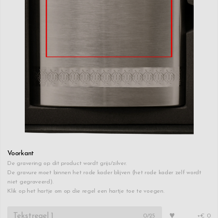
Voorkant
De gravering op dit product wordt grijs/zilver.
De gravure moet binnen het rode kader blijven (het rode kader zelf wordt
niet gegraveerd).
Klik op het hartje om op die regel een hartje toe te voegen.
♥
0
/25
+€ 0