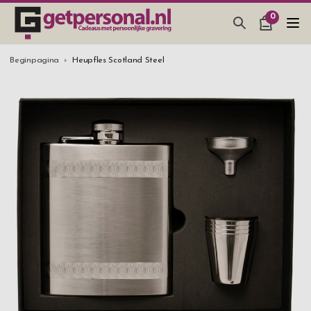
0
CADEAUS & GADGETS
Beginpagina
Heupfles Scotland Steel
BAR, GLAZEN & KEUKEN
SIERADEN & ACCESSOIRES
CADEAUS IDEEËN
HUWELIJKSGESCHENK 2026