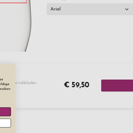
ze
 de andere tabbladen.
€ 59,50
eldige
bruiken