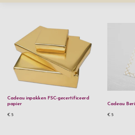
Cadeau inpakken FSC-gecertificeerd
papier
Cadeau Beri
€ 5
€ 5