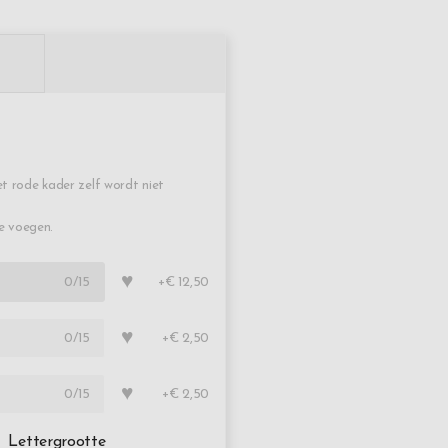
t rode kader zelf wordt niet
te voegen.
♥
0
/15
+€ 12,50
♥
0
/15
+€ 2,50
♥
0
/15
+€ 2,50
Lettergrootte