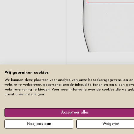
Wij gebruiken cookies
Kopiëren
We kunnen deze plaatsen voor analyse van onze bezoekersgegevens, om on
Kopieer het eerste tabblad naar
website te verbeteren, gepersonaliseerde inhoud te tonen en om u een gew
website-ervaring te bieden. Voor meer informatie over de cookies die we ge
opent u de instellingen.
Reset alle tabbladen
Accepteer alles
Nee, pas aan
Weigeren