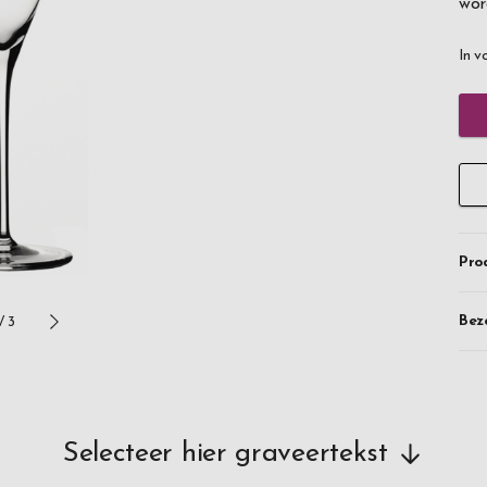
wor
In v
Pro
Bez
/
3
Selecteer hier graveertekst