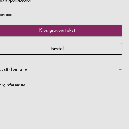
den gegraveerd.
oorraad
Kies graveertekst
Bestel
ductinformatie
orginformatie