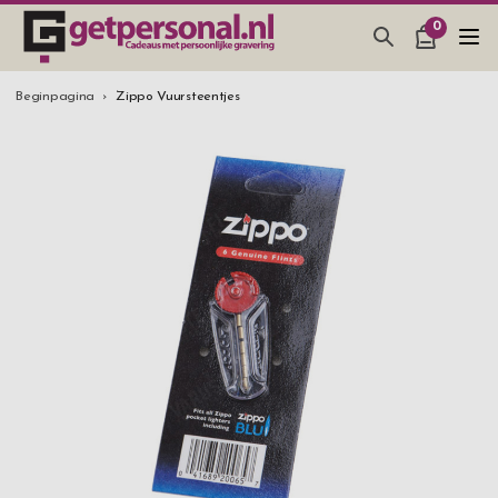
0
CADEAUS & GADGETS
Beginpagina
Zippo Vuursteentjes
BAR, GLAZEN & KEUKEN
SIERADEN & ACCESSOIRES
CADEAUS IDEEËN
HUWELIJKSGESCHENK 2026