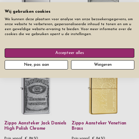
Wij gebruiken cookies
We kunnen deze plaatsen voor analyse van onze bezoekersgegevens, om
onze website te verbeteren, gepersonaliseerde inhoud te tonen en om u
een geweldige website-ervaring te bieden. Voor meer informatie over de
cookies die we gebruiken opent u de instellingen.
Zippo Aansteker Replica 1935
Zippo Aansteker Black Ice
Accepteer alles
w Slashes
Prijs vanaf
€ 54,50
Niet op voorraad
Nee, pas aan
Weigeren
Zippo Aansteker Jack Daniels
Zippo Aansteker Venetian
High Polish Chrome
Brass
Prijs vanaf
€ 89,50
Prijs vanaf
€ 84,50