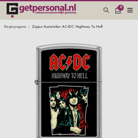
0
CADEAUS & GADGETS
Beginpagina
Zippo Aansteker AC/DC Highway To Hell
BAR, GLAZEN & KEUKEN
SIERADEN & ACCESSOIRES
CADEAUS IDEEËN
HUWELIJKSGESCHENK 2026