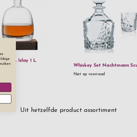
ze
eldige
af LSA Islay 1 L
bruiken
Whiskey Set Nachtmann Scu
295
Niet op voorraad
Uit hetzelfde product assortiment