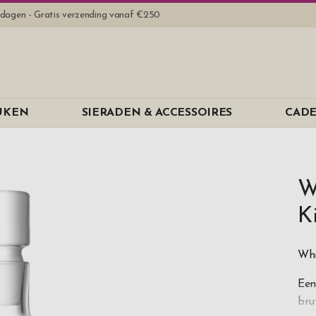
rkdagen - Gratis verzending vanaf €250
EUKEN
SIERADEN & ACCESSOIRES
CADE
W
K
Whi
Een
bru