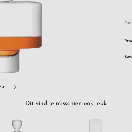
Al 
natr
Niet
De 
nat
Pro
wet
pro
Bez
tex
pre
Het
Cel
/
4
pro
en 
Dit vind je misschien ook leuk
geb
han