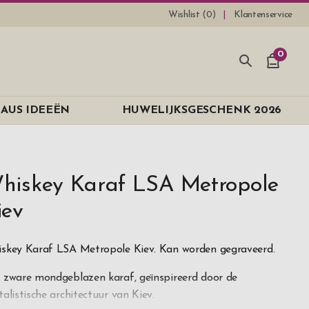
Wishlist (
0
)
Klantenservice
0
AUS IDEEËN
HUWELIJKSGESCHENK 2026
hiskey Karaf LSA Metropole
iev
skey Karaf LSA Metropole Kiev. Kan worden gegraveerd.
 zware mondgeblazen karaf, geïnspireerd door de
talistische architectuur van Kiev.