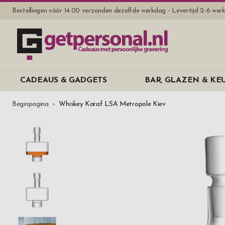
Bestellingen vóór 14.00 verzonden dezelfde werkdag - Levertijd 2-6 we
CADEAUS & GADGETS
BAR, GLAZEN & K
Beginpagina
Whiskey Karaf LSA Metropole Kiev