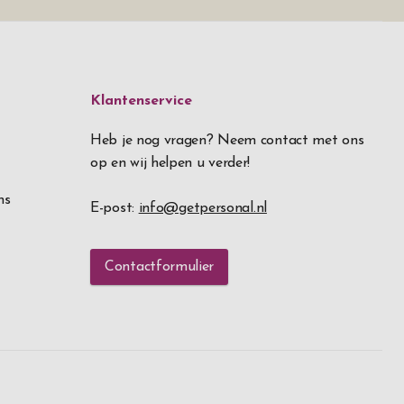
Klantenservice
Heb je nog vragen? Neem contact met ons
op en wij helpen u verder!
ns
E-post:
info@getpersonal.nl
Contactformulier
Doorgaan met winkelen