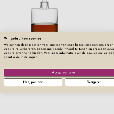
Wij gebruiken cookies
We kunnen deze plaatsen voor analyse van onze bezoekersgegevens, om on
website te verbeteren, gepersonaliseerde inhoud te tonen en om u een gew
Whiskey Karaf LSA Boris 1,4 L
Whiskey Kar
website-ervaring te bieden. Voor meer informatie over de cookies die we ge
opent u de instellingen.
Prijs vanaf
€ 239
Prijs vanaf
€ 
Accepteer alles
Nee, pas aan
Weigeren