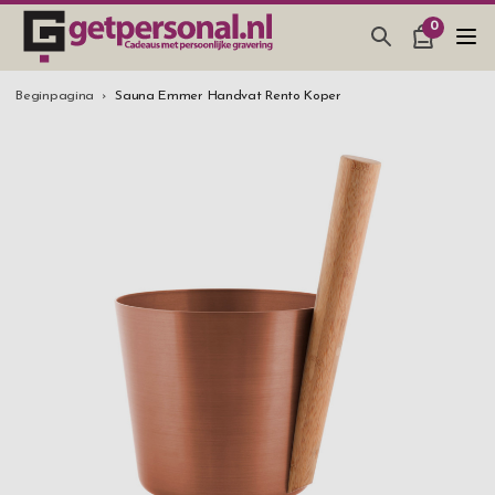
0
CADEAUS & GADGETS
Beginpagina
Sauna Emmer Handvat Rento Koper
BAR, GLAZEN & KEUKEN
SIERADEN & ACCESSOIRES
CADEAUS IDEEËN
HUWELIJKSGESCHENK 2026