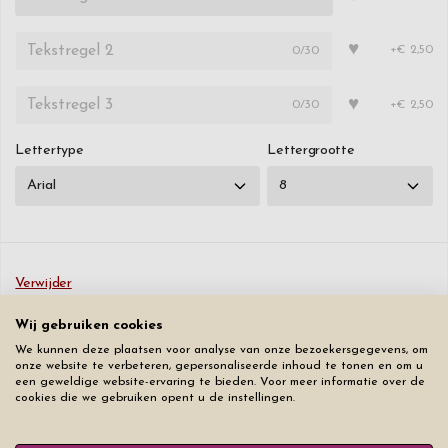
♥
0
/30
+€ 2,50
♥
0
/30
+€ 2,50
Lettertype
Lettergrootte
Verwijder
Wij gebruiken cookies
€ 69,50
We kunnen deze plaatsen voor analyse van onze bezoekersgegevens, om
onze website te verbeteren, gepersonaliseerde inhoud te tonen en om u
Bestel
een geweldige website-ervaring te bieden. Voor meer informatie over de
cookies die we gebruiken opent u de instellingen.