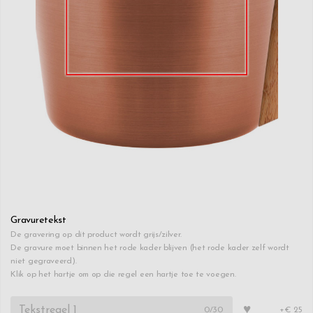
Gravuretekst
De gravering op dit product wordt grijs/zilver.
De gravure moet binnen het rode kader blijven (het rode kader zelf wordt
niet gegraveerd).
Klik op het hartje om op die regel een hartje toe te voegen.
♥
0
/30
+€ 25