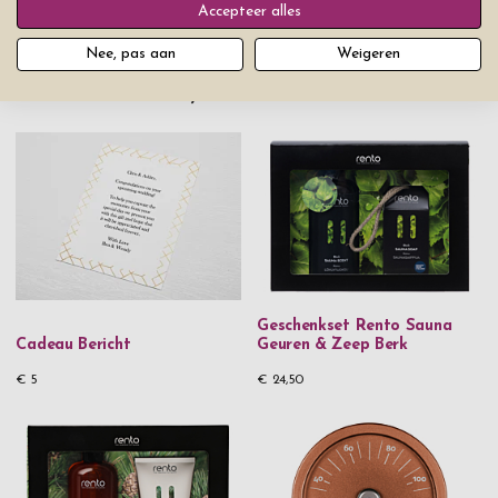
Accepteer alles
Nee, pas aan
Weigeren
Dit vind je misschien ook leuk
Geschenkset Rento Sauna
Cadeau Bericht
Geuren & Zeep Berk
€ 5
€ 24,50