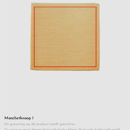
Manchetknoop 1
De gravering op dit product wordt grijs/zilver.
De gravure moet binnen het rode kader blijven (het rode kader zelf wordt