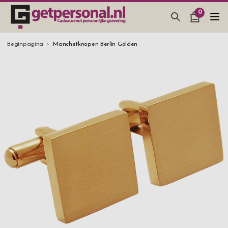
0
CADEAUS & GADGETS
Beginpagina
Manchetknopen Berlin Golden
BAR, GLAZEN & KEUKEN
SIERADEN & ACCESSOIRES
CADEAUS IDEEËN
HUWELIJKSGESCHENK 2026