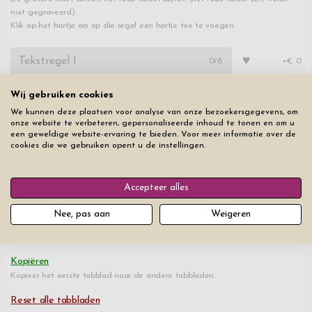
niet gegraveerd).
Klik op het hartje om op die regel een hartje toe te voegen.
♥
0
/8
+€ 0
Wij gebruiken cookies
♥
0
/8
+€ 2
We kunnen deze plaatsen voor analyse van onze bezoekersgegevens, om
onze website te verbeteren, gepersonaliseerde inhoud te tonen en om u
een geweldige website-ervaring te bieden. Voor meer informatie over de
♥
0
/8
+€ 2
cookies die we gebruiken opent u de instellingen.
Lettertype
Lettergrootte
Accepteer alles
Nee, pas aan
Weigeren
Kopiëren
Kopieer het eerste tabblad naar de andere tabbladen.
Reset alle tabbladen