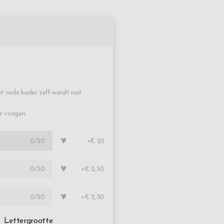
t rode kader zelf wordt niet
te voegen.
♥
0
/30
+€ 25
♥
0
/30
+€ 2,50
♥
0
/30
+€ 2,50
Lettergrootte