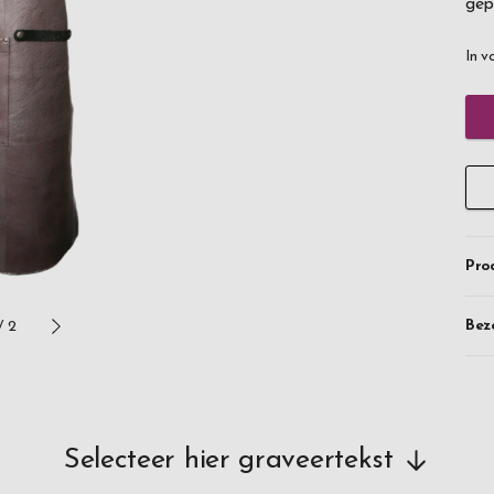
gep
In v
Pro
Bez
/
2
Selecteer hier graveertekst