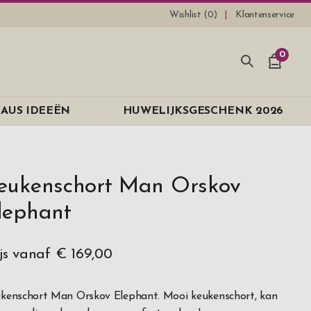
Wishlist (
0
)
Klantenservice
0
AUS IDEEËN
HUWELIJKSGESCHENK 2026
eukenschort Man Orskov
lephant
ijs vanaf
€ 169,00
kenschort Man Orskov Elephant. Mooi keukenschort, kan