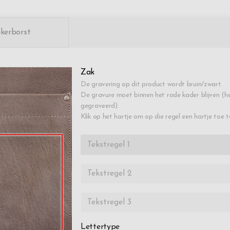
nkerborst
Zak
De gravering op dit product wordt bruin/zwart.
De gravure moet binnen het rode kader blijven (he
gegraveerd).
Klik op het hartje om op die regel een hartje toe 
Lettertype