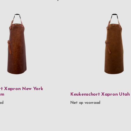
rt Xapron New York
cm
Keukenschort Xapron Utah
ad
Niet op voorraad