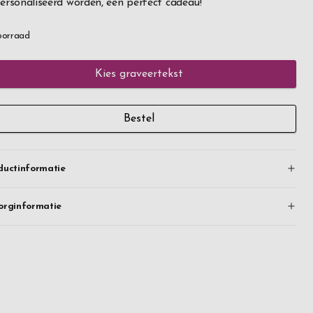
ersonaliseerd worden, een perfect cadeau!
oorraad
Kies graveertekst
Bestel
ductinformatie
orginformatie