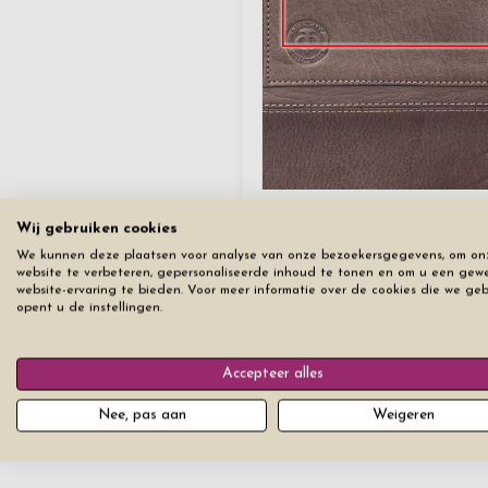
Wij gebruiken cookies
We kunnen deze plaatsen voor analyse van onze bezoekersgegevens, om on
website te verbeteren, gepersonaliseerde inhoud te tonen en om u een gew
Reset alle tabbladen
website-ervaring te bieden. Voor meer informatie over de cookies die we ge
opent u de instellingen.
Accepteer alles
Nee, pas aan
Weigeren