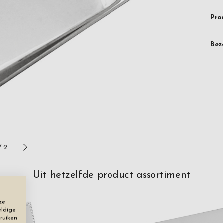
Pro
Bez
/
2
Uit hetzelfde product assortiment
ze
eldige
bruiken