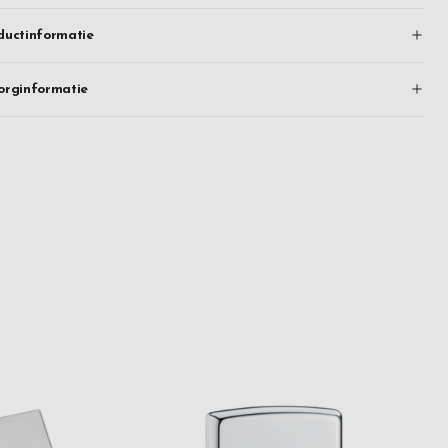
ductinformatie
orginformatie