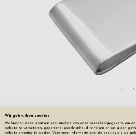
1
Wij gebruiken cookies
We kunnen deze plaatsen voor analyse van onze bezoekersgegevens, om on
website te verbeteren, gepersonaliseerde inhoud te tonen en om u een gew
website-ervaring te bieden. Voor meer informatie over de cookies die we ge