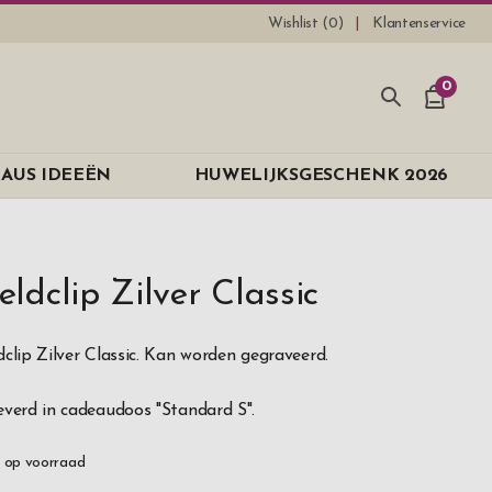
Wishlist (
0
)
Klantenservice
0
AUS IDEEËN
HUWELIJKSGESCHENK 2026
eldclip Zilver Classic
dclip Zilver Classic. Kan worden gegraveerd.
everd in cadeaudoos "Standard S".
 op voorraad