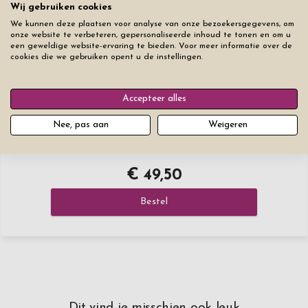
Wij gebruiken cookies
♥
0
/20
+€ 0
We kunnen deze plaatsen voor analyse van onze bezoekersgegevens, om
onze website te verbeteren, gepersonaliseerde inhoud te tonen en om u
Lettertype
Lettergrootte
een geweldige website-ervaring te bieden. Voor meer informatie over de
cookies die we gebruiken opent u de instellingen.
Accepteer alles
Nee, pas aan
Weigeren
Reset alle tabbladen
€ 49,50
Bestel
Dit vind je misschien ook leuk